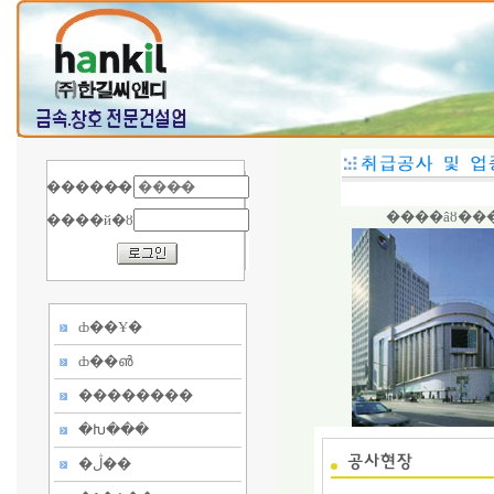
�����̵�
����âȣ��
����й�ȣ
ȸ��Ұ�
ȸ��൵
��������
�Խ���
�ڷ��