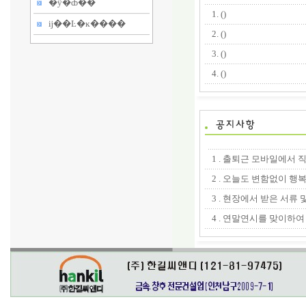
�ŷ�ȸ��
1.
()
ĳ��Ŀ�ĸ����
2.
()
3.
()
4.
()
1 . 출퇴근 모바일에서
2 . 오늘도 변함없이 
3 . 현장에서 받은 서류
4 . 연말연시를 맞이하여 t